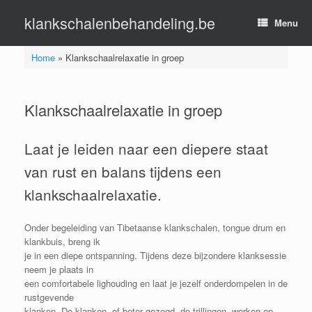
Ga
klankschalenbehandeling.be
naar
Menu
de
inhoud
Home
»
Klankschaalrelaxatie in groep
Klankschaalrelaxatie in groep
Laat je leiden naar een diepere staat
van rust en balans tijdens een
klankschaalrelaxatie.
Onder begeleiding van Tibetaanse klankschalen, tongue drum en
klankbuis, breng ik
je in een diepe ontspanning. Tijdens deze bijzondere klanksessie
neem je plaats in
een comfortabele lighouding en laat je jezelf onderdompelen in de
rustgevende
klanken. De klanken, of beter gezegd, de trillingen, werken op