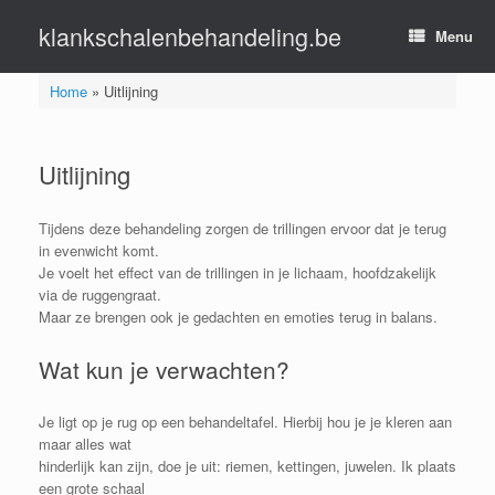
Ga
klankschalenbehandeling.be
naar
Menu
de
inhoud
Home
»
Uitlijning
Uitlijning
Tijdens deze behandeling zorgen de trillingen ervoor dat je terug
in evenwicht komt.
Je voelt het effect van de trillingen in je lichaam, hoofdzakelijk
via de ruggengraat.
Maar ze brengen ook je gedachten en emoties terug in balans.
Wat kun je verwachten?
Je ligt op je rug op een behandeltafel. Hierbij hou je je kleren aan
maar alles wat
hinderlijk kan zijn, doe je uit: riemen, kettingen, juwelen. Ik plaats
een grote schaal