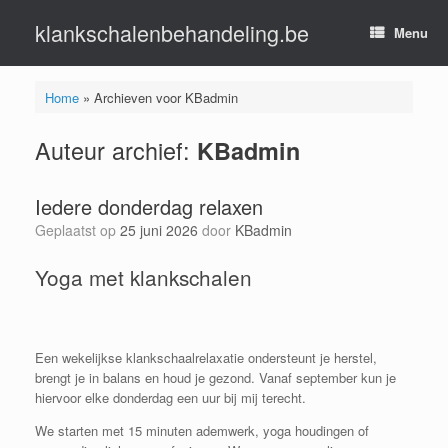
Ga
klankschalenbehandeling.be
naar
Menu
de
inhoud
Home
»
Archieven voor KBadmin
Auteur archief:
KBadmin
Iedere donderdag relaxen
Geplaatst op
25 juni 2026
door
KBadmin
Yoga met klankschalen
Een wekelijkse klankschaalrelaxatie ondersteunt je herstel,
brengt je in balans en houd je gezond. Vanaf september kun je
hiervoor elke donderdag een uur bij mij terecht.
We starten met 15 minuten ademwerk, yoga houdingen of