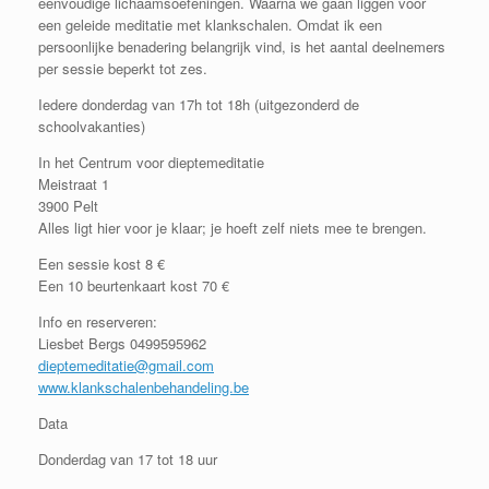
eenvoudige lichaamsoefeningen. Waarna we gaan liggen voor
een geleide meditatie met klankschalen. Omdat ik een
persoonlijke benadering belangrijk vind, is het aantal deelnemers
per sessie beperkt tot zes.
Iedere donderdag van 17h tot 18h (uitgezonderd de
schoolvakanties)
In het Centrum voor dieptemeditatie
Meistraat 1
3900 Pelt
Alles ligt hier voor je klaar; je hoeft zelf niets mee te brengen.
Een sessie kost 8 €
Een 10 beurtenkaart kost 70 €
Info en reserveren:
Liesbet Bergs 0499595962
dieptemeditatie@gmail.com
www.klankschalenbehandeling.be
Data
Donderdag van 17 tot 18 uur