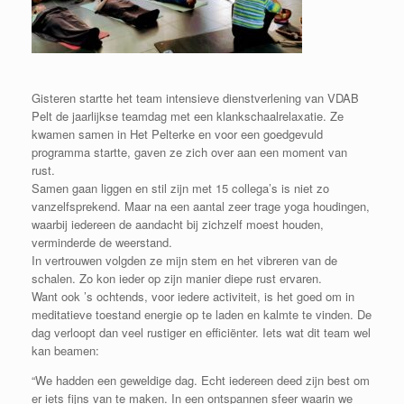
Gisteren startte het team intensieve dienstverlening van VDAB
Pelt de jaarlijkse teamdag met een klankschaalrelaxatie. Ze
kwamen samen in Het Pelterke en voor een goedgevuld
programma startte, gaven ze zich over aan een moment van
rust.
Samen gaan liggen en stil zijn met 15 collega’s is niet zo
vanzelfsprekend. Maar na een aantal zeer trage yoga houdingen,
waarbij iedereen de aandacht bij zichzelf moest houden,
verminderde de weerstand.
In vertrouwen volgden ze mijn stem en het vibreren van de
schalen. Zo kon ieder op zijn manier diepe rust ervaren.
Want ook ’s ochtends, voor iedere activiteit, is het goed om in
meditatieve toestand energie op te laden en kalmte te vinden. De
dag verloopt dan veel rustiger en efficiënter. Iets wat dit team wel
kan beamen:
“We hadden een geweldige dag. Echt iedereen deed zijn best om
er iets fijns van te maken. In een ontspannen sfeer waarin we