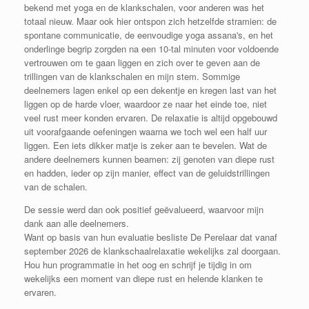
bekend met yoga en de klankschalen, voor anderen was het
totaal nieuw. Maar ook hier ontspon zich hetzelfde stramien: de
spontane communicatie, de eenvoudige yoga assana's, en het
onderlinge begrip zorgden na een 10-tal minuten voor voldoende
vertrouwen om te gaan liggen en zich over te geven aan de
trillingen van de klankschalen en mijn stem. Sommige
deelnemers lagen enkel op een dekentje en kregen last van het
liggen op de harde vloer, waardoor ze naar het einde toe, niet
veel rust meer konden ervaren. De relaxatie is altijd opgebouwd
uit voorafgaande oefeningen waarna we toch wel een half uur
liggen. Een iets dikker matje is zeker aan te bevelen. Wat de
andere deelnemers kunnen beamen: zij genoten van diepe rust
en hadden, ieder op zijn manier, effect van de geluidstrillingen
van de schalen.
De sessie werd dan ook positief geëvalueerd, waarvoor mijn
dank aan alle deelnemers.
Want op basis van hun evaluatie besliste De Perelaar dat vanaf
september 2026 de klankschaalrelaxatie wekelijks zal doorgaan.
Hou hun programmatie in het oog en schrijf je tijdig in om
wekelijks een moment van diepe rust en helende klanken te
ervaren.