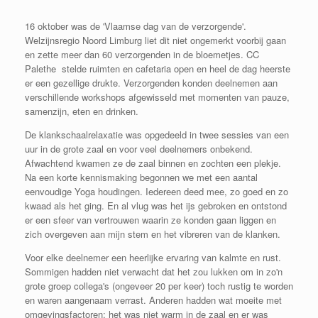
16 oktober was de 'Vlaamse dag van de verzorgende'.
Welzijnsregio Noord Limburg liet dit niet ongemerkt voorbij gaan
en zette meer dan 60 verzorgenden in de bloemetjes. CC
Palethe stelde ruimten en cafetaria open en heel de dag heerste
er een gezellige drukte. Verzorgenden konden deelnemen aan
verschillende workshops afgewisseld met momenten van pauze,
samenzijn, eten en drinken.
De klankschaalrelaxatie was opgedeeld in twee sessies van een
uur in de grote zaal en voor veel deelnemers onbekend.
Afwachtend kwamen ze de zaal binnen en zochten een plekje.
Na een korte kennismaking begonnen we met een aantal
eenvoudige Yoga houdingen. Iedereen deed mee, zo goed en zo
kwaad als het ging. En al vlug was het ijs gebroken en ontstond
er een sfeer van vertrouwen waarin ze konden gaan liggen en
zich overgeven aan mijn stem en het vibreren van de klanken.
Voor elke deelnemer een heerlijke ervaring van kalmte en rust.
Sommigen hadden niet verwacht dat het zou lukken om in zo'n
grote groep collega's (ongeveer 20 per keer) toch rustig te worden
en waren aangenaam verrast. Anderen hadden wat moeite met
omgevingsfactoren: het was niet warm in de zaal en er was