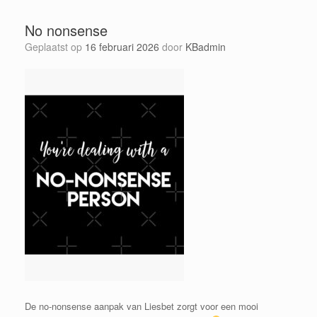
No nonsense
Geplaatst op
16 februari 2026
door
KBadmin
De no-nonsense aanpak van Liesbet zorgt voor een mooi